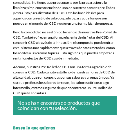
comodidad. No tienes que preocuparte por la preparación o la
limpieza; simplemente enciende uno de nuestros canutos pre-liados
y estás listo para disfrutar del CBD. Esto los hace ideales para
aquellos con un estilo de vida ocupado o para aquellos que son
nuevos en el mundo del CBD y quieren una forma fácil de empezar.
Pero la comodidad no es el único beneficio de nuestros Pre-Rolled de
CBD. También ofrecen una forma eficiente de disfrutar del CBD. Al
consumir CBD a través de la inhalación, el compuesto puede entrar
en tu sistema más rápidamente que a través de otros métodos, como
los aceites o las cremas tópicas. Esto significa que puedes empezar a
sentir los efectos del CBD casi de inmediato.
Además, nuestros Pre-Rolled de CBD son una forma agradable de
consumir CBD. Cada canuto está lleno de nuestras flores de CBD de
alta calidad, que son conocidas por sus sabores y aromas únicos. Ya
sea que prefieras los sabores terrosos, los sabores cítricos o algo
intermedio, estamos seguros de que encontrarás un Pre-Rolled de
CBD que te encantará.
No se han encontrado productos que
coincidan con tu selección.
Busca lo que quieras