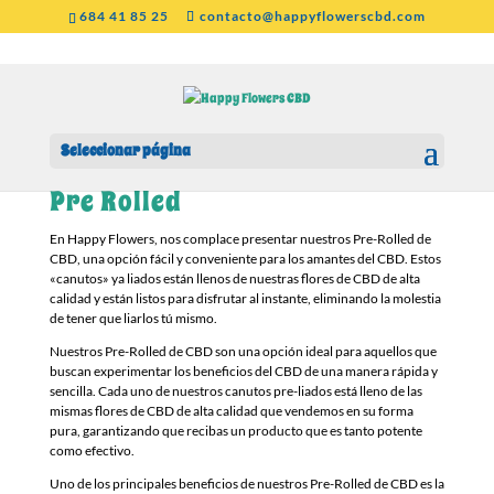
684 41 85 25
contacto@happyflowerscbd.com
Seleccionar página
Inicio
/ Pre Rolled
Pre Rolled
En Happy Flowers, nos complace presentar nuestros Pre-Rolled de
CBD, una opción fácil y conveniente para los amantes del CBD. Estos
«canutos» ya liados están llenos de nuestras flores de CBD de alta
calidad y están listos para disfrutar al instante, eliminando la molestia
de tener que liarlos tú mismo.
Nuestros Pre-Rolled de CBD son una opción ideal para aquellos que
buscan experimentar los beneficios del CBD de una manera rápida y
sencilla. Cada uno de nuestros canutos pre-liados está lleno de las
mismas flores de CBD de alta calidad que vendemos en su forma
pura, garantizando que recibas un producto que es tanto potente
como efectivo.
Uno de los principales beneficios de nuestros Pre-Rolled de CBD es la