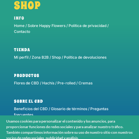
SHOP
INFO
Home
/
Sobre Happy Flowers
/
Política de privacidad
/
Contacto
TIENDA
Mi perfil
/
Zona B2B
/
Shop
/
Política de devoluciones
PRODUCTOS
Flores de CBD
/
Hachís
/
Pre-rolled
/
Cremas
SOBRE EL CBD
Beneficios del CBD
/
Glosario de términos
/
Preguntas
frecuentes
Usamos cookies para personalizar el contenido y los anuncios, para
proporcionar funciones de redes sociales y para analizar nuestro tráfico.
También compartimos información sobre su uso de nuestro sitio con nuestros
Copyright © 2026 Happy Flowers CBD. All Rights Reserved.
socios de redes sociales, publicidad y análisis.
View more