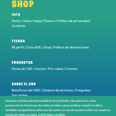
SHOP
INFO
Home
/
Sobre Happy Flowers
/
Política de privacidad
/
Contacto
TIENDA
Mi perfil
/
Zona B2B
/
Shop
/
Política de devoluciones
PRODUCTOS
Flores de CBD
/
Hachís
/
Pre-rolled
/
Cremas
SOBRE EL CBD
Beneficios del CBD
/
Glosario de términos
/
Preguntas
frecuentes
Usamos cookies para personalizar el contenido y los anuncios, para
proporcionar funciones de redes sociales y para analizar nuestro tráfico.
También compartimos información sobre su uso de nuestro sitio con nuestros
Copyright © 2026 Happy Flowers CBD. All Rights Reserved.
socios de redes sociales, publicidad y análisis.
View more