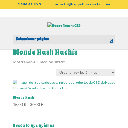
684 41 85 25
contacto@happyflowerscbd.com
Seleccionar página
Inicio
/ Productos etiquetados “Blonde Hash Hachís”
Blonde Hash Hachís
Mostrando el único resultado
Blonde Hash
15,00
€
–
30,00
€
Busca lo que quieras