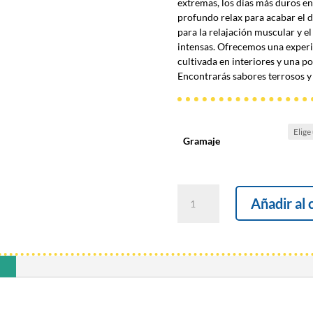
extremas, los días más duros e
profundo relax para acabar el 
para la relajación muscular y el
intensas. Ofrecemos una exper
cultivada en interiores y una 
Encontrarás sabores terrosos y 
Gramaje
Gorilla
Añadir al 
Glue
cantidad