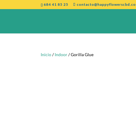
684 41 85 25
contacto@happyflowerscbd.c
Inicio
/
Indoor
/ Gorilla Glue