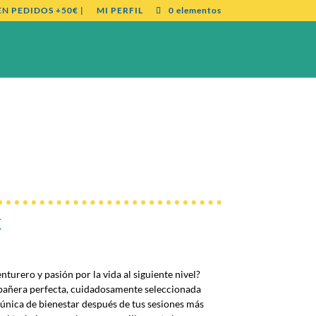
EN PEDIDOS +50€ |
MI PERFIL
0 elementos
€
enturero y pasión por la vida al siguiente nivel?
pañera perfecta, cuidadosamente seleccionada
́nica de bienestar después de tus sesiones más