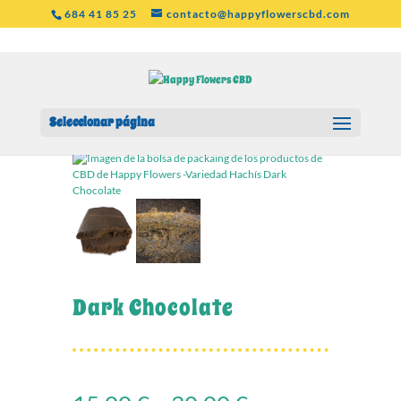
684 41 85 25
contacto@happyflowerscbd.com
Seleccionar página
Inicio
/
Hachís
/ Dark Chocolate
Dark Chocolate