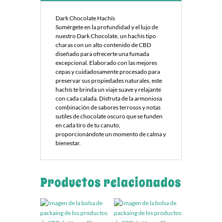
Dark Chocolate Hachís
Sumérgete en la profundidad y el lujo de
nuestro Dark Chocolate, un hachís tipo
charas con un alto contenido de CBD
diseñado para ofrecerte una fumada
excepcional. Elaborado con las mejores
cepas y cuidadosamente procesado para
preservar sus propiedades naturales, este
hachís te brinda un viaje suave y relajante
con cada calada. Disfruta de la armoniosa
combinación de sabores terrosos y notas
sutiles de chocolate oscuro que se funden
en cada tiro de tu canuto,
proporcionándote un momento de calma y
bienestar.
Productos relacionados