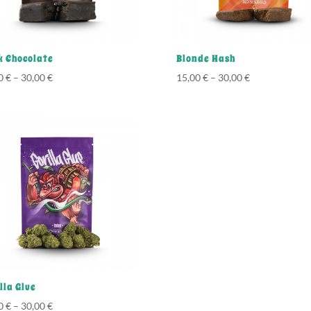
k Chocolate
Blonde Hash
00
€
–
30,00
€
15,00
€
–
30,00
€
lla Glue
00
€
–
30,00
€