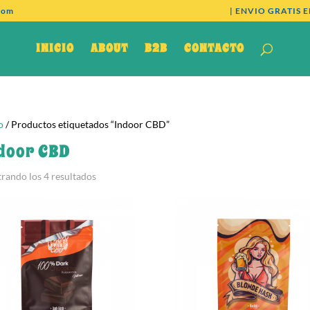
com
| ENVIO GRATIS E
INICIO
ABOUT
B2B
CONTACTO
o
/ Productos etiquetados “Indoor CBD”
door CBD
Ordenado
rando los 4 resultados
por
los
últimos