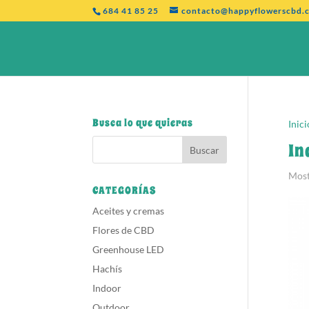
684 41 85 25
contacto@happyflowerscbd.
Busca lo que quieras
Inici
In
Most
CATEGORÍAS
Aceites y cremas
Flores de CBD
Greenhouse LED
Hachís
Indoor
Outdoor